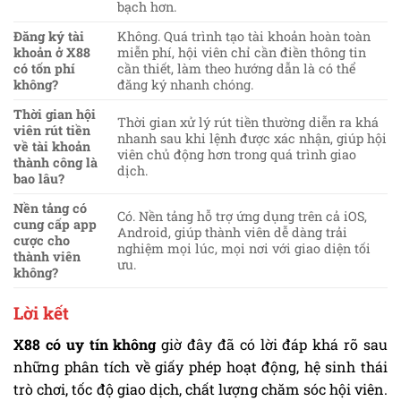
bạch hơn.
Đăng ký tài
Không. Quá trình tạo tài khoản hoàn toàn
khoản ở X88
miễn phí, hội viên chỉ cần điền thông tin
có tốn phí
cần thiết, làm theo hướng dẫn là có thể
không?
đăng ký nhanh chóng.
Thời gian hội
Thời gian xử lý rút tiền thường diễn ra khá
viên rút tiền
nhanh sau khi lệnh được xác nhận, giúp hội
về tài khoản
viên chủ động hơn trong quá trình giao
thành công là
dịch.
bao lâu?
Nền tảng có
Có. Nền tảng hỗ trợ ứng dụng trên cả iOS,
cung cấp app
Android, giúp thành viên dễ dàng trải
cược cho
nghiệm mọi lúc, mọi nơi với giao diện tối
thành viên
ưu.
không?
Lời kết
X88 có uy tín không
giờ đây đã có lời đáp khá rõ sau
những phân tích về giấy phép hoạt động, hệ sinh thái
trò chơi, tốc độ giao dịch, chất lượng chăm sóc hội viên.