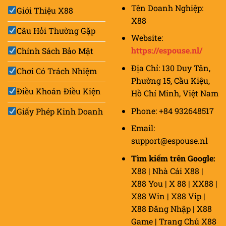
Tên Doanh Nghiệp:
Giới Thiệu X88
X88
Câu Hỏi Thường Gặp
Website:
https://espouse.nl/
Chính Sách Bảo Mật
Địa Chỉ:
130 Duy Tân,
Chơi Có Trách Nhiệm
Phường 15, Cầu Kiệu,
Điều Khoản Điều Kiện
Hồ Chí Minh, Việt Nam
Phone: +84
932648517
Giấy Phép Kinh Doanh
Email:
support@espouse.nl
Tìm kiếm trên Google:
X88 | Nhà Cái X88 |
X88 You | X 88 | XX88 |
X88 Win | X88 Vip |
X88 Đăng Nhập | X88
Game | Trang Chủ X88