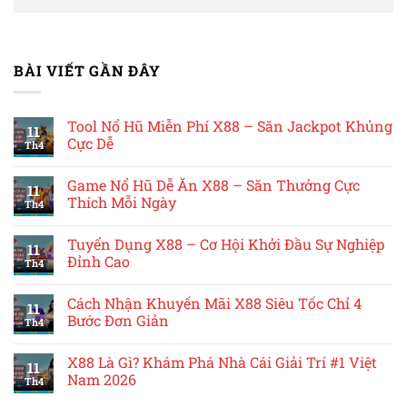
BÀI VIẾT GẦN ĐÂY
Tool Nổ Hũ Miễn Phí X88 – Săn Jackpot Khủng
11
Cực Dễ
Th4
Game Nổ Hũ Dễ Ăn X88 – Săn Thưởng Cực
11
Thích Mỗi Ngày
Th4
Tuyển Dụng X88 – Cơ Hội Khởi Đầu Sự Nghiệp
11
Đỉnh Cao
Th4
Cách Nhận Khuyến Mãi X88 Siêu Tốc Chỉ 4
11
Bước Đơn Giản
Th4
X88 Là Gì? Khám Phá Nhà Cái Giải Trí #1 Việt
11
Nam 2026
Th4