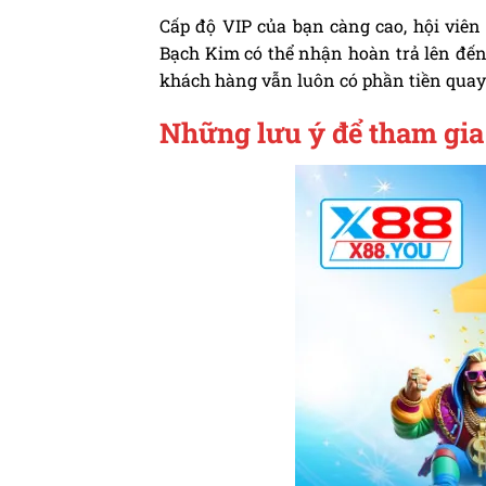
Cấp độ VIP của bạn càng cao, hội viên
Bạch Kim có thể nhận hoàn trả lên đến 
khách hàng vẫn luôn có phần tiền quay t
Những lưu ý để tham gia