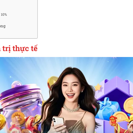
 10%
ông
trị thực tế