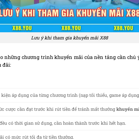
Lưu ý khi tham gia khuyến mãi X88
ào những chương trình khuyến mãi của nền tảng cần chú ý 
 đãi:
 kiện áp dụng của từng chương trình (nạp tối thiểu, game áp dụng, 
c cược cần đạt trước khi rút tiền để tránh mất thưởng
khuyến m
đều có thời gian sử dụng, cần hoàn thành trước khi hết hạn.
ãi có mức rút tối đa từ tiền thưởng.