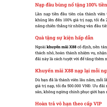
Nạp đầu bùng nổ tặng 100% tiề
Lần nạp tiền đầu tiên của thành viên 
khủng lên đến 100% giá trị nạp, tối đa
năng chiến thắng từ những ván đầu tiên.
Quà tặng sự kiện hấp dẫn
Ngoài
khuyến mãi X88
cố định, nền tản
thách nhỏ, hoàn thành nhiệm vụ, nhận t
đãi này là cách tuyệt vời để tăng thêm
Khuyến mãi X88 nạp lại mỗi ng
Dù bạn đã là thành viên lâu năm, mỗi l
giá trị nạp, tối đa 500.000 VNĐ. Ưu đãi
sản, không ngừng chinh phục giới hạn m
Hoàn trả vô hạn theo cấp VIP