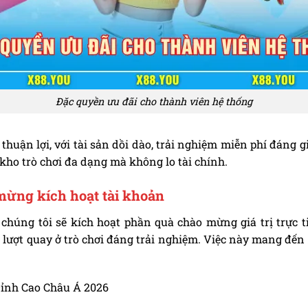
Đặc quyền ưu đãi cho thành viên hệ thống
huận lợi, với tài sản dồi dào, trải nghiệm miễn phí đáng g
ho trò chơi đa dạng mà không lo tài chính.
ừng kích hoạt tài khoản
chúng tôi sẽ kích hoạt phần quà chào mừng giá trị trực t
c lượt quay ở trò chơi đáng trải nghiệm. Việc này mang đế
Đỉnh Cao Châu Á 2026