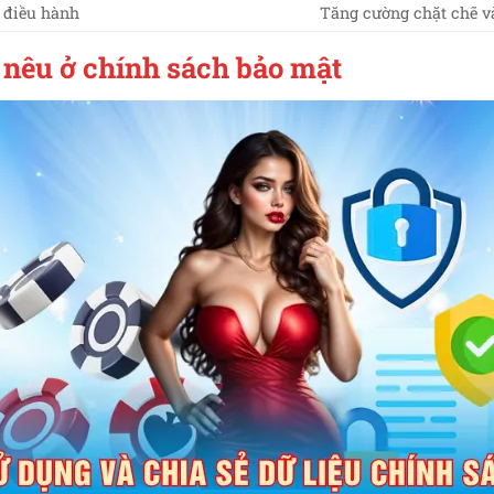
hệ điều hành
Tăng cường chặt chẽ và
 nêu ở chính sách bảo mật