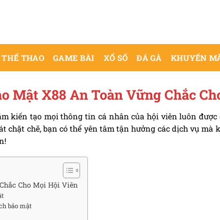
THỂ THAO
GAME BÀI
XỔ SỐ
ĐÁ GÀ
KHUYẾN M
ảo Mật X88 An Toàn Vững Chắc Cho
 kiến tạo mọi thông tin cá nhân của hội viên luôn được g
oát chặt chẽ, bạn có thể yên tâm tận hưởng các dịch vụ mà k
n!
Chắc Cho Mọi Hội Viên
ật
ách bảo mật