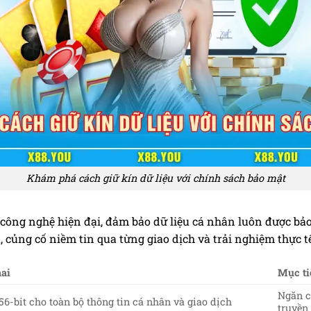
Khám phá cách giữ kín dữ liệu với chính sách bảo mật
ông nghệ hiện đại, đảm bảo dữ liệu cá nhân luôn được bảo
 củng cố niềm tin qua từng giao dịch và trải nghiệm thực t
hai
Mục ti
Ngăn c
6-bit cho toàn bộ thông tin cá nhân và giao dịch
truyền 