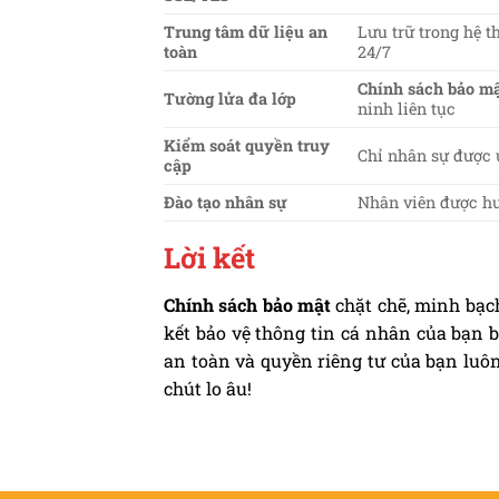
Trung tâm dữ liệu an
Lưu trữ trong hệ t
toàn
24/7
Chính sách bảo m
Tường lửa đa lớp
ninh liên tục
Kiểm soát quyền truy
Chỉ nhân sự được 
cập
Đào tạo nhân sự
Nhân viên được hu
Lời kết
Chính sách bảo mật
chặt chẽ, minh bạc
kết bảo vệ thông tin cá nhân của bạn b
an toàn và quyền riêng tư của bạn lu
chút lo âu!