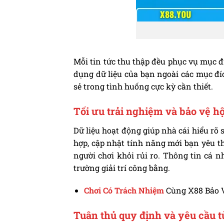
Mỗi tin tức thu thập đều phục vụ mục đ
dụng dữ liệu của bạn ngoài các mục đí
sẻ trong tình huống cực kỳ cần thiết.
Tối ưu trải nghiệm và bảo vệ hộ
Dữ liệu hoạt động giúp nhà cái hiểu rõ 
hợp, cập nhật tính năng mới bạn yêu t
người chơi khỏi rủi ro. Thông tin cá n
trường giải trí công bằng.
Chơi Có Trách Nhiệm
Cùng X88 Bảo V
Tuân thủ quy định và yêu cầu t