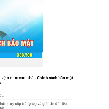
 vệ ở mức cao nhất.
Chính sách bảo mật
ế.
êu
hặn truy cập trái phép và giữ kín dữ liệu
tải